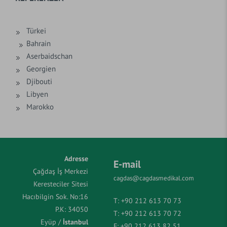
Türkei
Bahrain
Aserbaidschan
Georgien
Djibouti
Libyen
Marokko
Adresse
E-mail
Çağdaş İş Merkezi
cagdas@cagdasmedikal.com
Keresteciler Sitesi
Hacıbilgin Sok. No:16
T:
+90 212 613 70 73
P.K: 34050
T:
+90 212 613 70 72
Eyüp /
İstanbul
F:
+90 212 613 82 51