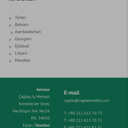
Türkei
Bahrain
Aserbaidschan
Georgien
Djibouti
Libyen
Marokko
Adresse
E-mail
Çağdaş İş Merkezi
cagdas@cagdasmedikal.com
Keresteciler Sitesi
Hacıbilgin Sok. No:16
T:
+90 212 613 70 73
P.K: 34050
T:
+90 212 613 70 72
Eyüp /
İstanbul
F:
+90 212 613 82 51