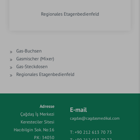
Regionales Etagenbedienfeld
Gas-Buchsen
Gasmischer (Mixer)
Gas-Steckdosen
Regionales Etagenbedienfeld
Adresse
E-mail
Çağdaş İş Merkezi
cagdas@cagdasmedikal.com
Keresteciler Sitesi
Hacıbilgin Sok. No:16
T:
+90 212 613 70 73
P.K: 34050
T:
+90 212 613 70 72