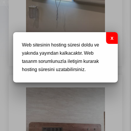
Web sitesinin hosting süresi doldu ve
Bettseitige Einheit für eine Person
yakında yayından kalkacaktır.
Web
tasarım
sorumlunuzla iletişim kurarak
hosting süresini uzatabilirsiniz.