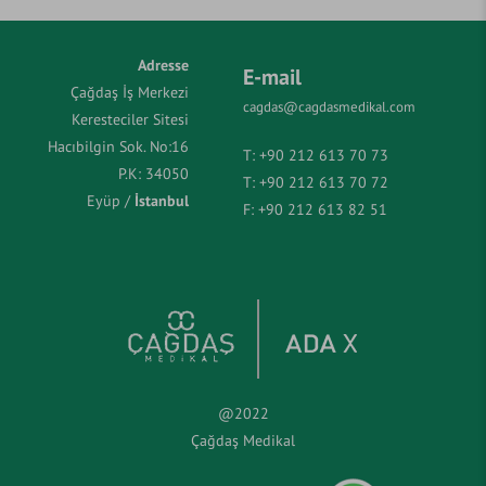
Adresse
E-mail
Çağdaş İş Merkezi
cagdas@cagdasmedikal.com
Keresteciler Sitesi
Hacıbilgin Sok. No:16
T:
+90 212 613 70 73
P.K: 34050
T:
+90 212 613 70 72
Eyüp /
İstanbul
F:
+90 212 613 82 51
@2022
Çağdaş Medikal