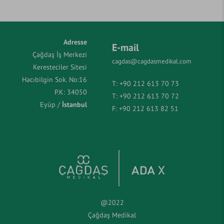
Adresse
E-mail
Çağdaş İş Merkezi
cagdas@cagdasmedikal.com
Keresteciler Sitesi
Hacıbilgin Sok. No:16
T:
+90 212 613 70 73
P.K: 34050
T:
+90 212 613 70 72
Eyüp /
İstanbul
F:
+90 212 613 82 51
@2022
Çağdaş Medikal