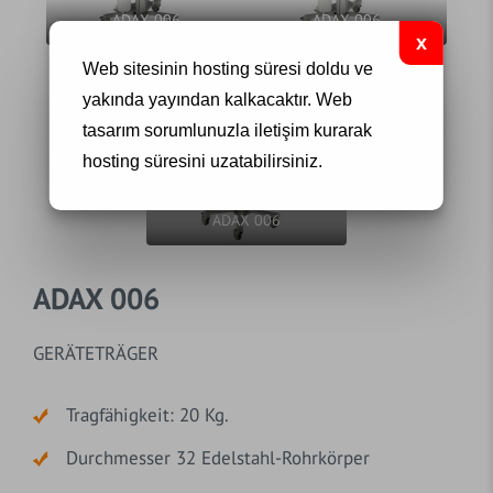
ADAX 006
ADAX 006
Web sitesinin hosting süresi doldu ve
yakında yayından kalkacaktır.
Web
tasarım
sorumlunuzla iletişim kurarak
hosting süresini uzatabilirsiniz.
ADAX 006
ADAX 006
GERÄTETRÄGER
Tragfähigkeit: 20 Kg.
Durchmesser 32 Edelstahl-Rohrkörper