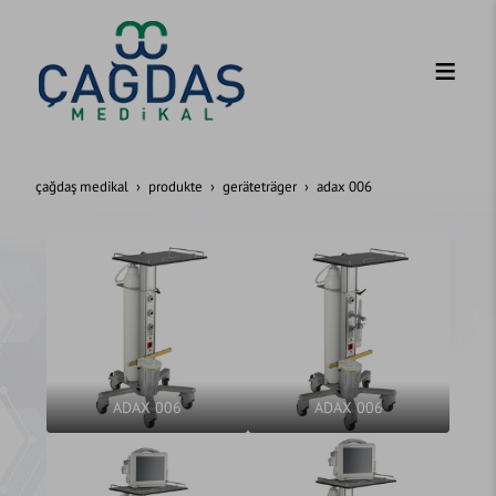
çağdaş medikal
produkte
geräteträger
adax 006
ADAX 006
ADAX 006